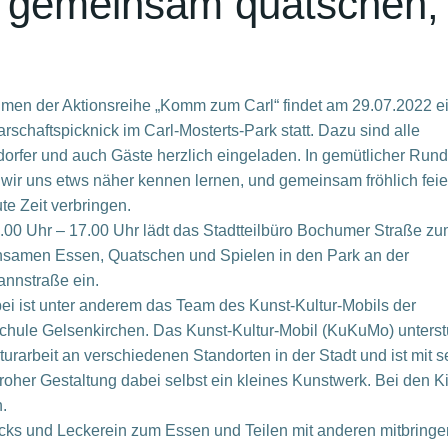
 gemeinsam quatschen,
men der Aktionsreihe „Komm zum Carl“ findet am 29.07.2022 e
schaftspicknick im Carl-Mosterts-Park statt. Dazu sind alle
orfer und auch Gäste herzlich eingeladen. In gemütlicher Run
 wir uns etws näher kennen lernen, und gemeinsam fröhlich fei
te Zeit verbringen.
.00 Uhr – 17.00 Uhr lädt das Stadtteilbüro Bochumer Straße z
samen Essen, Quatschen und Spielen in den Park an der
nnstraße ein.
bei ist unter anderem das Team des Kunst-Kultur-Mobils der
chule Gelsenkirchen. Das Kunst-Kultur-Mobil (KuKuMo) unterst
turarbeit an verschiedenen Standorten in der Stadt und ist mit s
froher Gestaltung dabei selbst ein kleines Kunstwerk. Bei den K
.
acks und Leckerein zum Essen und Teilen mit anderen mitbringe