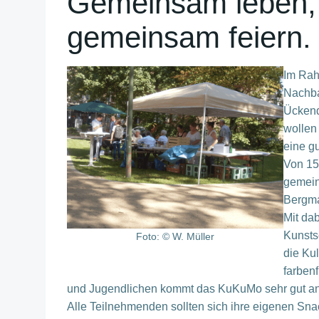
Gemeinsam leben,
gemeinsam feiern.
Im Rah
Nachbar
Ückend
wollen
eine gu
Von 15
gemein
Bergma
Mit da
Kunsts
Foto: © W. Müller
die Kul
farben
und Jugendlichen kommt das KuKuMo sehr gut an
Alle Teilnehmenden sollten sich ihre eigenen Sn