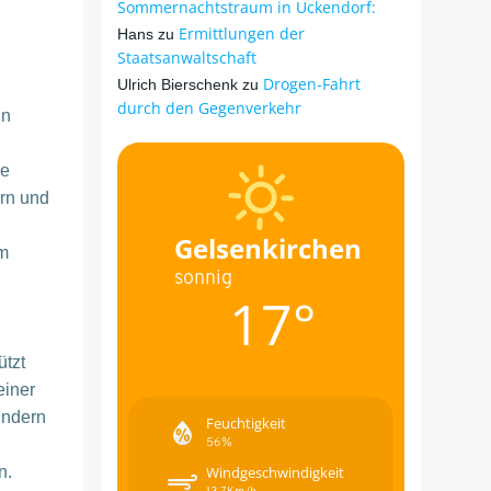
Sommernachtstraum in Ückendorf:
Ermittlungen der
Hans
zu
Staatsanwaltschaft
Drogen-Fahrt
Ulrich Bierschenk
zu
durch den Gegenverkehr
in
de
ern und
Gelsenkirchen
um
sonnig
17°
ützt
einer
indern
Feuchtigkeit
56%
n.
Windgeschwindigkeit