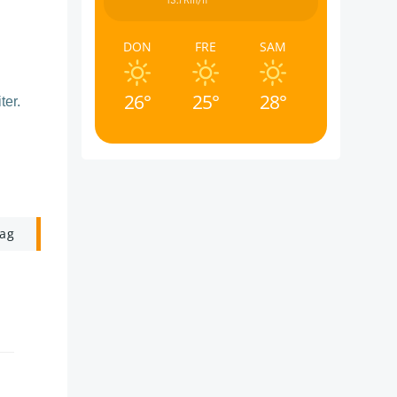
13.7Km/h
DON
FRE
SAM
26°
25°
28°
ter.
rag