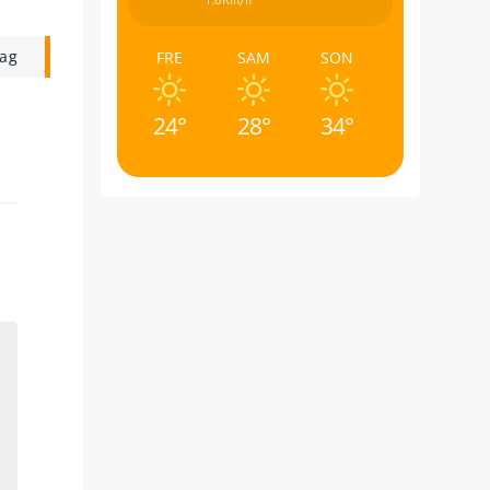
7.6Km/h
rag
FRE
SAM
SON
24°
28°
34°