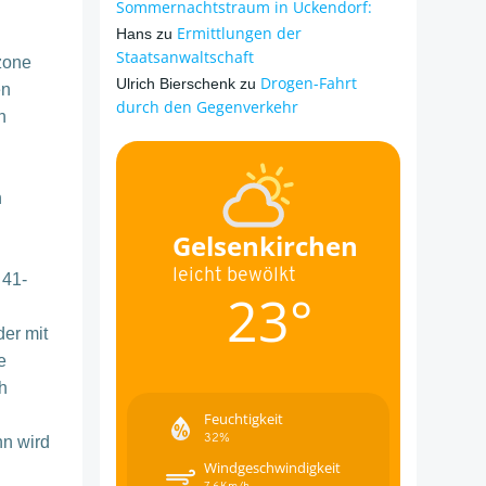
Sommernachtstraum in Ückendorf:
Ermittlungen der
Hans
zu
Staatsanwaltschaft
zone
Drogen-Fahrt
Ulrich Bierschenk
zu
en
durch den Gegenverkehr
n
n
Gelsenkirchen
leicht bewölkt
 41-
23°
er mit
e
h
Feuchtigkeit
32%
nn wird
Windgeschwindigkeit