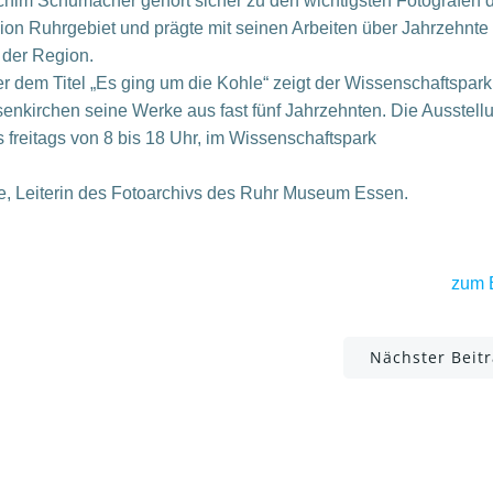
him Schumacher gehört sicher zu den wichtigsten Fotografen 
on Ruhrgebiet und prägte mit seinen Arbeiten über Jahrzehnte
 der Region.
r dem Titel „Es ging um die Kohle“ zeigt der Wissenschaftspark
enkirchen seine Werke aus fast fünf Jahrzehnten. Die Ausstellu
 freitags von 8 bis 18 Uhr, im Wissenschaftspark
be, Leiterin des Fotoarchivs des Ruhr Museum Essen.
zum 
Post
Nächster Beit
navigation