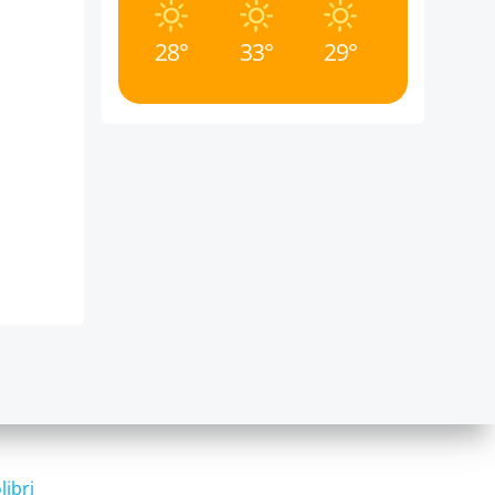
28°
33°
29°
libri