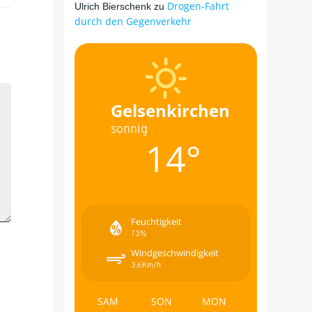
Drogen-Fahrt
Ulrich Bierschenk
zu
durch den Gegenverkehr
Gelsenkirchen
sonnig
14°
Feuchtigkeit
73%
Windgeschwindigkeit
3.6Km/h
SAM
SON
MON