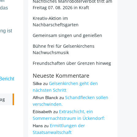
der
Nächtliches Mähroboterverbot tritt am
Freitag 07. 08. 2026 in Kraft
 das
Kreativ-Aktion im
Nachbarscheftsgarten
ng ist
Gemeinsam singen und genießen
Bühne frei für Gelsenkirchens
Nachwuchsmusik
Freundschaften über Grenzen hinweg
Neueste Kommentare
Bericht
Gelsenkirchen geht den
Silke
zu
nächsten Schritt
Schandflecken sollen
Alfrun Blanck
zu
rag
verschwinden.
Extraschicht, ein
Eöisabeth
zu
Sommernachtstraum in Ückendorf:
Ermittlungen der
Hans
zu
Staatsanwaltschaft