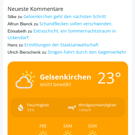
Neueste Kommentare
Gelsenkirchen geht den nächsten Schritt
Silke
zu
Schandflecken sollen verschwinden.
Alfrun Blanck
zu
Extraschicht, ein Sommernachtstraum in
Eöisabeth
zu
Ückendorf:
Ermittlungen der Staatsanwaltschaft
Hans
zu
Drogen-Fahrt durch den Gegenverkehr
Ulrich Bierschenk
zu
23°
Gelsenkirchen
leicht bewölkt
Feuchtigkeit
Windgeschwindigkeit
32%
7.6Km/h
FRE
SAM
SON