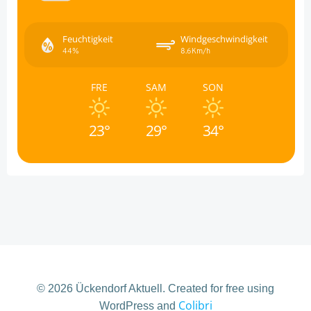
Feuchtigkeit
Windgeschwindigkeit
44%
8.6Km/h
FRE
SAM
SON
23°
29°
34°
© 2026 Ückendorf Aktuell. Created for free using
Colibri
WordPress and