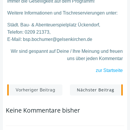
immer die Geselligkeit auf dem Programm!
Weitere Informationen und Tischreservierungen unter:
Städt. Bau- & Abenteuerspielplatz Ückendorf,
Telefon: 0209 21373,
E-Mail: bsp.bochumer@gelsenkirchen.de
Wir sind gespannt auf Deine / Ihre Meinung und freuen
uns über jeden Kommentar
zur Startseite
Post
Post
Nächster Beitrag
Vorheriger Beitrag
navigation
navigation
Keine Kommentare bisher